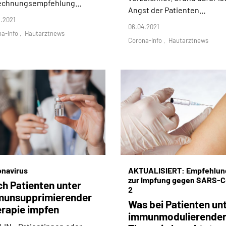
echnungsempfehlung…
Angst der Patienten…
.2021
06.04.2021
na-Info
Hautarztnews
Corona-Info
Hautarztnews
onavirus
AKTUALISIERT: Empfehlun
zur Impfung gegen SARS-C
h Patienten unter
2
munsupprimierender
Was bei Patienten un
rapie impfen
immunmodulierende