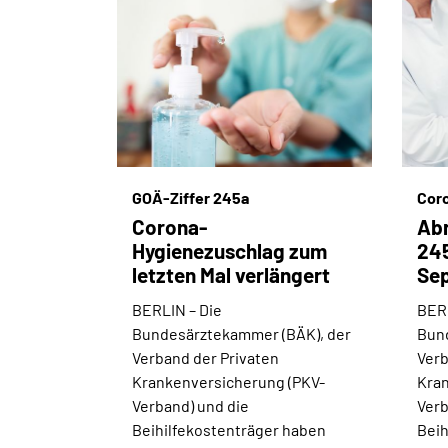
GOÄ-Ziffer 245a
Cor
Corona-
Abr
Hygienezuschlag zum
245
letzten Mal verlängert
Sep
BERLIN –
Die
BER
Bundesärztekammer (BÄK), der
Bun
Verband der Privaten
Verb
Krankenversicherung (PKV-
Kran
Verband) und die
Verb
Beihilfekostenträger haben
Beih