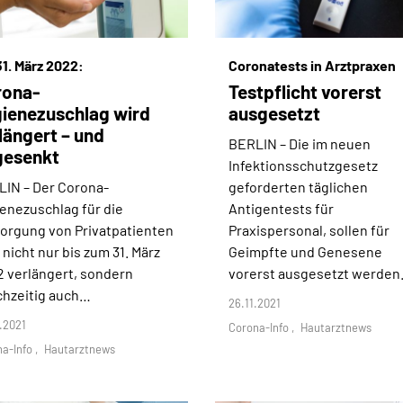
31. März 2022:
Coronatests in Arztpraxen
rona-
Testpflicht vorerst
ienezuschlag wird
ausgesetzt
längert – und
BERLIN –
Die im neuen
gesenkt
Infektionsschutzgesetz
LIN –
Der Corona-
geforderten täglichen
enezuschlag für die
Antigentests für
orgung von Privatpatienten
Praxispersonal, sollen für
 nicht nur bis zum 31. März
Geimpfte und Genesene
 verlängert, sondern
vorerst ausgesetzt werden
chzeitig auch…
26.11.2021
.2021
Corona-Info
Hautarztnews
na-Info
Hautarztnews