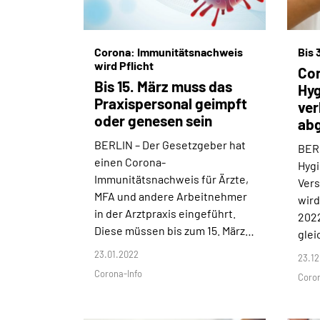
Corona: Immunitätsnachweis
Bis 
wird Pflicht
Co
Bis 15. März muss das
Hyg
Praxispersonal geimpft
ver
oder genesen sein
ab
BERLIN –
Der Gesetzgeber hat
BER
einen Corona-
Hygi
Immunitätsnachweis für Ärzte,
Vers
MFA und andere Arbeitnehmer
wird
in der Arztpraxis eingeführt.
2022
Diese müssen bis zum 15. März…
glei
23.01.2022
23.12
Corona-Info
Coro