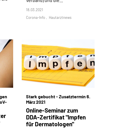
Verband) und die…
18.03.2021
Corona-Info
Hautarztnews
gen
Stark gebucht - Zusatztermin 6.
oV-
März 2021
Online-Seminar zum
ter
DDA-Zertifikat "Impfen
r
für Dermatologen"