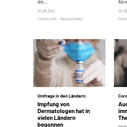
die…
Abr
30.09.2021
28.06
Corona-Info
Hautarztnews
Coro
Umfrage in den Ländern:
Cor
Impfung von
Auc
Dermatologen hat in
im
vielen Ländern
The
begonnen