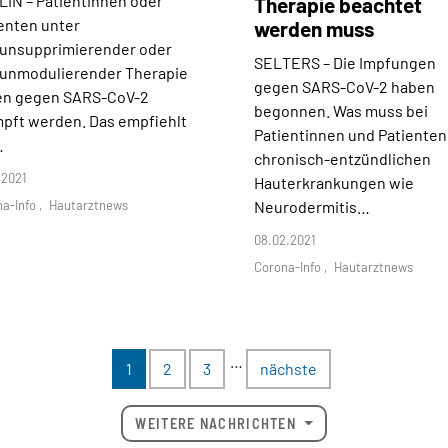
LIN –
Patientinnen oder
Therapie beachtet
enten unter
werden muss
unsupprimierender oder
SELTERS –
Die Impfungen
unmodulierender Therapie
gegen SARS-CoV-2 haben
len gegen SARS-CoV-2
begonnen. Was muss bei
pft werden. Das empfiehlt
Patientinnen und Patienten
…
chronisch-entzündlichen
.2021
Hauterkrankungen wie
na-Info
Hautarztnews
Neurodermitis…
08.02.2021
Corona-Info
Hautarztnews
…
1
2
3
nächste
WEITERE NACHRICHTEN