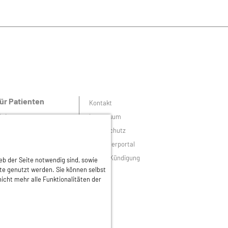
ür Patienten
Kontakt
ktionen
Impressum
emeinsam gegen
Datenschutz
autkrebs
Mitgliederportal
autarztsuche
Online-Kündigung
eb der Seite notwendig sind, sowie
atgeber
lte genutzt werden. Sie können selbst
icht mehr alle Funktionalitäten der
atienten-Links