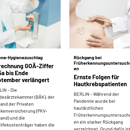
ona-Hygienezuschlag
Rückgang bei
Früherkennungsuntersuch
echnung GOÄ-Ziffer
en
a bis Ende
Ernste Folgen für
tember verlängert
Hautkrebspatienten
LIN –
Die
BERLIN –
Während der
desärztekammer (BÄK), der
Pandemie wurde bei
and der Privaten
hautärztlichen
kenversicherung (PKV-
Früherkennungsuntersuch
and) und die
en ein starker Rückgang
ilfekostenträger haben die
verzeichnet. Grund dafür ist