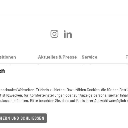
instagram
linkedin
sitionen
Aktuelles & Presse
Service
F
tgedanken
Newsroom
Termine
A
en
märarztsystem
Pressemitteilungen &
DermaMed
G
Kontakt
H
emedizin
Nachhaltigkeit
H
hwuchsförderung
Praxiswissen
optimales Webseiten-Erlebnis zu bieten. Dazu zählen Cookies, die für den Betri
R
atistikzwecken, für Komforteinstellungen oder zur Anzeige personalisierter Inha
ufsdermatologie
Kleinanzeigen
ulassen möchten. Bitte beachten Sie, dass auf Basis Ihrer Auswahl womöglich n
P
sorgungsforschung
Service-Links
HERN UND SCHLIESSEN