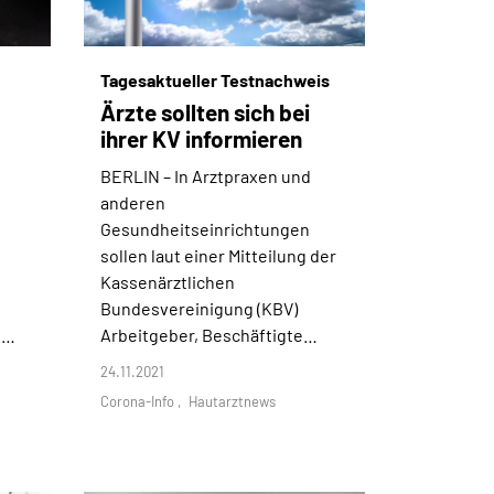
Tagesaktueller Testnachweis
Ärzte sollten sich bei
ihrer KV informieren
BERLIN –
In Arztpraxen und
anderen
Gesundheitseinrichtungen
sollen laut einer Mitteilung der
Kassenärztlichen
Bundesvereinigung (KBV)
.…
Arbeitgeber, Beschäftigte…
24.11.2021
Corona-Info
Hautarztnews