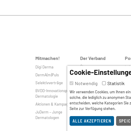
Mitmachen!
Der Verband
Po
Digi Derma
Über uns
Lei
Cookie-Einstellung
DermA(m)Puls
Vorstand
Pri
Notwendig
Statistik
Selektivverträge
Landesverbände
Tel
BVDD-Innovationspreis
Ansprechpartner
Nac
Wir verwenden Cookies, um Ihnen ein 
Dermatologie
solche, die lediglich zu anonymen St
Förderkreis
Ber
entscheiden, welche Kategorien Sie z
Aktionen & Kampagnen
Community
Ver
Seite zur Verfügung stehen.
JuDerm – Junge
Mitglied werden
Dermatologen
ALLE AKZEPTIEREN
SPEIC