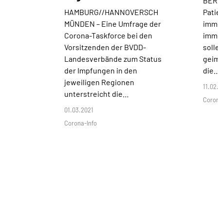
BER
HAMBURG//HANNOVERSCH
Pati
MÜNDEN –
Eine Umfrage der
imm
Corona-Taskforce bei den
imm
Vorsitzenden der BVDD-
sol
Landesverbände zum Status
geim
der Impfungen in den
die
jeweiligen Regionen
11.02
unterstreicht die…
Coro
01.03.2021
Corona-Info