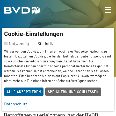
Einführung
BVDD
Inhalt
Nützliche Links
Cookie-Einstellungen
Notwendig
Statistik
Wir verwenden Cookies, um Ihnen ein optimales Webseiten-Erlebnis zu
bieten. Dazu zählen Cookies, die für den Betrieb der Seite notwendig sind,
Aktionen & Kampagnen
sowie solche, die lediglich zu anonymen Statistikzwecken, für
Komforteinstellungen oder zur Anzeige personalisierter Inhalte genutzt
werden. Sie können selbst entscheiden, welche Kategorien Sie zulassen
möchten. Bitte beachten Sie, dass auf Basis Ihrer Auswahl womöglich
nicht mehr alle Funktionalitäten der Seite zur Verfügung stehen.
ALLE AKZEPTIEREN
SPEICHERN UND SCHLIESSEN
Um chronischen Hautkrankheiten
vorzubeugen, die Behandlung nach neuesten
Datenschutz
Erkenntnissen und die Lebensqualität der
Betroffenen zu erleichtern, hat der BVDD