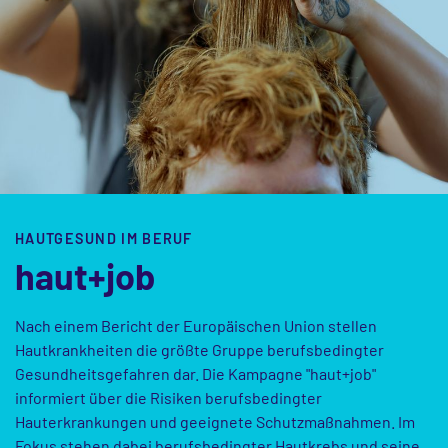
HAUTGESUND IM BERUF
haut+job
Nach einem Bericht der Europäischen Union stellen
Hautkrankheiten die größte Gruppe berufsbedingter
Gesundheitsgefahren dar. Die Kampagne "haut+job"
informiert über die Risiken berufsbedingter
Hauterkrankungen und geeignete Schutzmaßnahmen. Im
Fokus stehen dabei berufsbedingter Hautkrebs und seine