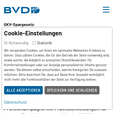
BVDD
Inhalt
Nützliche Links
GKV-Spargesetz:
MEDI startet
Cookie-Einstellungen
Protestaktion und
Notwendig
Statistik
Wir verwenden Cookies, um Ihnen ein optimales Webseiten-Erlebnis zu
Praxisschließungen für
bieten. Dazu zählen Cookies, die für den Betrieb der Seite notwendig sind,
sowie solche, die lediglich zu anonymen Statistikzwecken, für
interne Fortbildungen
Komforteinstellungen oder zur Anzeige personalisierter Inhalte genutzt
werden. Sie können selbst entscheiden, welche Kategorien Sie zulassen
möchten. Bitte beachten Sie, dass auf Basis Ihrer Auswahl womöglich
nicht mehr alle Funktionalitäten der Seite zur Verfügung stehen.
Stuttgart
03.06.2026
Hautarztnews
Die fachübergreifenden Ärzteverbände MEDI
ALLE AKZEPTIEREN
SPEICHERN UND SCHLIESSEN
GENO Deutschland und MEDI Baden-
Württemberg haben eine große bundesweite
Datenschutz
Protestkampagne mit Praxisschließungen für