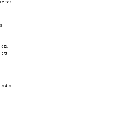
Treeck,
nd
ck zu
lett
worden