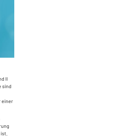
d II
e sind
 einer
m
erung
ist.