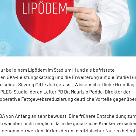
nur bei einem Lipödem im Stadium III und als befristete
 GKV-Leistungskatalog und die Erweiterung auf die Stadie I un
seiner Sitzung Mitte Juli gefasst. Wissenschaftliche Grundlag
LEG-Studie, deren Leiter PD Dr. Maurizio Podda, Direktor der
ie operative Fettgewebsreduzierung deutliche Vorteile gegenüber
BA von Anfang an sehr bewusst. Eine frühere Entscheidung zu
 war aber nicht möglich, da in die gesetzliche Krankenversich
fgenommen werden dürfen, deren medizinischer Nutzen belegt 