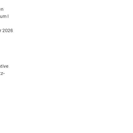
en
um I
e
r 2026
ative
tz-