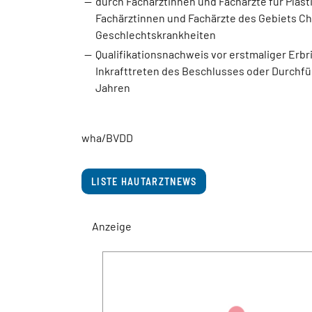
durch Fachärztinnen und Fachärzte für Plast
Fachärztinnen und Fachärzte des Gebiets Ch
Geschlechtskrankheiten
Qualifikationsnachweis vor erstmaliger Erbr
Inkrafttreten des Beschlusses oder Durchfüh
Jahren
wha/BVDD
LISTE HAUTARZTNEWS
Anzeige