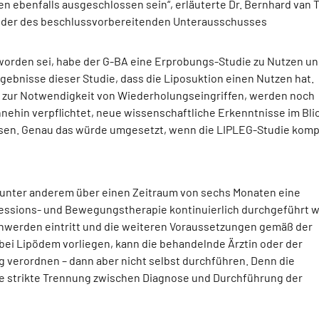
n ebenfalls ausgeschlossen sein“, erläuterte Dr. Bernhard van 
ender des beschlussvorbereitenden Unterausschusses
 worden sei, habe der G-BA eine Erprobungs-Studie zu Nutzen u
gebnisse dieser Studie, dass die Liposuktion einen Nutzen hat.
e zur Notwendigkeit von Wiederholungseingriffen, werden noch
hnehin verpflichtet, neue wissenschaftliche Erkenntnisse im Bli
ssen. Genau das würde umgesetzt, wenn die LIPLEG-Studie komp
s unter anderem über einen Zeitraum von sechs Monaten eine
ressions- und Bewegungstherapie kontinuierlich durchgeführt 
hwerden eintritt und die weiteren Voraussetzungen gemäß der
 bei Lipödem vorliegen, kann die behandelnde Ärztin oder der
 verordnen – dann aber nicht selbst durchführen. Denn die
die strikte Trennung zwischen Diagnose und Durchführung der