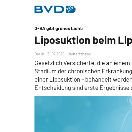
BVDD
Inhalt
Nützliche Links
G-BA gibt grünes Licht:
Liposuktion beim Li
Berlin
21.07.2025
Hautarztnews
Gesetzlich Versicherte, die an eine
Stadium der chronischen Erkrankung
einer Liposuktion – behandelt werde
Entscheidung sind erste Ergebnisse 