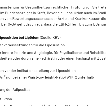
nisterium für Gesundheit zur rechtlichen Prüfung vor. Sie tret
m Bundesanzeiger in Kraft. Bevor die Liposuktion auch im Stadi
ssen vom Bewertungsausschuss der Ärzte und Krankenkassen di
Der G-BA geht davon aus, dass die EBM-Ziffern bis zum 1. Janua
Liposuktion bei Lipödem
(Quelle:KBV)
r Voraussetzungen für die Liposuktion:
r Innere Medizin und Angiologie, für Physikalische und Rehabilit
heiten oder durch eine Fachärztin oder einen Facharzt mit Zusa
 vor der Indikationsstellung zur Liposuktion
m² nur bei einer Waist-to-Height-Ratio (WHtR) unterhalb
ung der Adipositas
suktion: