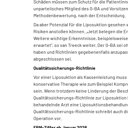
Schäden müssen zum Schutz für die Patientinne
unparteiisches Mitglied des G-BA und Vorsitz
Methodenbewertung, nach der Entscheidung.
Da aber Potenzial für die Liposuktion gesehen
Risiken anstoßen können. „Jetzt belegen die Er
Weitere wichtige Erkenntnisse, beispielsweis
erwartet“, so van Treeck weiter. Der G-BA sei o
haben und Richtlinien gegebenenfalls anzupa
abgeschlossen sei.
Qualitätssicherungs-Richtlinie
Vor einer Liposuktion als Kassenleistung mus
konservative Therapie wie zum Beispiel Komp
sein. Wenn trotzdem keine Linderung der Besc
Qualitätssicherungs-Richtlinie zur Liposuktion
behandelnde Arzt eine Liposuktionsbehandlung
Qualitätssicherungs-Richtlinie schreibt auch 
Operation vor.
EBM-Ziffer ab Januar 2026