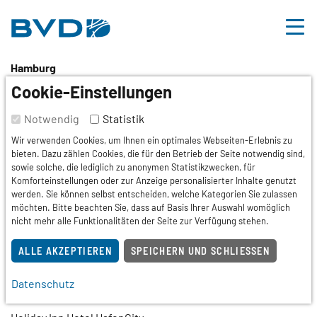
BVDD
Inhalt
Nützliche Links
Hamburg
Hybrid: 2. Nationale
Cookie-Einstellungen
Versorgungskonferenz
Notwendig
Statistik
Wir verwenden Cookies, um Ihnen ein optimales Webseiten-Erlebnis zu
Berufsdermatosen
bieten. Dazu zählen Cookies, die für den Betrieb der Seite notwendig sind,
sowie solche, die lediglich zu anonymen Statistikzwecken, für
Komforteinstellungen oder zur Anzeige personalisierter Inhalte genutzt
Tagung,
Fortbildung
werden. Sie können selbst entscheiden, welche Kategorien Sie zulassen
möchten. Bitte beachten Sie, dass auf Basis Ihrer Auswahl womöglich
Termin
nicht mehr alle Funktionalitäten der Seite zur Verfügung stehen.
26.08.2026
ALLE AKZEPTIEREN
SPEICHERN UND SCHLIESSEN
15:00 – 18:00 Uhr
Datenschutz
Veranstaltungsort