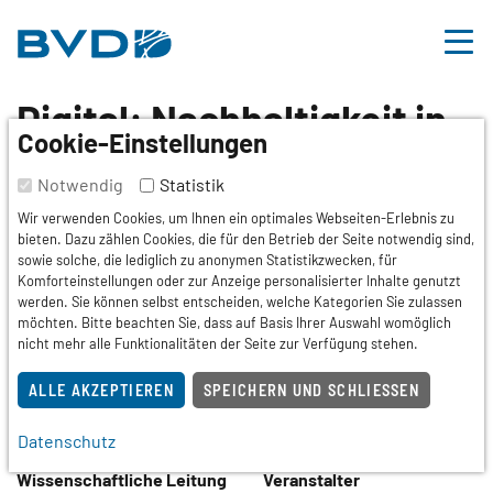
BVDD
Inhalt
Nützliche Links
Digital: Nachhaltigkeit in
Cookie-Einstellungen
der ärztlichen Praxis -
Notwendig
Statistik
Modul 2: Vom Wissen zum
Wir verwenden Cookies, um Ihnen ein optimales Webseiten-Erlebnis zu
bieten. Dazu zählen Cookies, die für den Betrieb der Seite notwendig sind,
Handeln
sowie solche, die lediglich zu anonymen Statistikzwecken, für
Komforteinstellungen oder zur Anzeige personalisierter Inhalte genutzt
werden. Sie können selbst entscheiden, welche Kategorien Sie zulassen
Tagung,
Fortbildung
möchten. Bitte beachten Sie, dass auf Basis Ihrer Auswahl womöglich
nicht mehr alle Funktionalitäten der Seite zur Verfügung stehen.
Termin
ALLE AKZEPTIEREN
SPEICHERN UND SCHLIESSEN
17.06.2026
16:00 – 19:00 Uhr
Datenschutz
Wissenschaftliche Leitung
Veranstalter