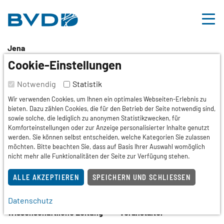
BVDD
Inhalt
Nützliche Links
Jena
7. Jenaer Dermakonsil
Cookie-Einstellungen
Notwendig
Statistik
Tagung,
Fortbildung
Wir verwenden Cookies, um Ihnen ein optimales Webseiten-Erlebnis zu
bieten. Dazu zählen Cookies, die für den Betrieb der Seite notwendig sind,
Termin
sowie solche, die lediglich zu anonymen Statistikzwecken, für
22.08.2026
Komforteinstellungen oder zur Anzeige personalisierter Inhalte genutzt
werden. Sie können selbst entscheiden, welche Kategorien Sie zulassen
möchten. Bitte beachten Sie, dass auf Basis Ihrer Auswahl womöglich
Veranstaltungsort
nicht mehr alle Funktionalitäten der Seite zur Verfügung stehen.
MAXX Hotel Jena
Stauffenbergstr. 59
ALLE AKZEPTIEREN
SPEICHERN UND SCHLIESSEN
07747 Jena / Thüringen
Datenschutz
Wissenschaftliche Leitung
Veranstalter