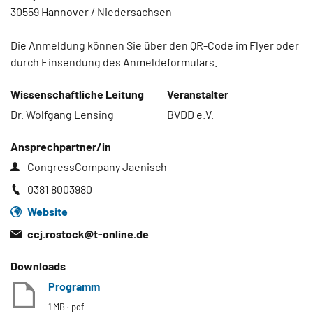
30559 Hannover / Niedersachsen
Die Anmeldung können Sie über den QR-Code im Flyer oder
durch Einsendung des Anmeldeformulars.
Wissenschaftliche Leitung
Veranstalter
Dr. Wolfgang Lensing
BVDD e.V.
Ansprechpartner/in
CongressCompany Jaenisch
0381 8003980
Website
ccj.rostock@
t-online.de
Downloads
Programm
1 MB
pdf