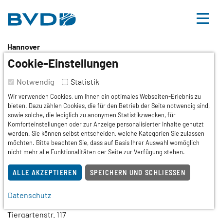
BVDD
Inhalt
Nützliche Links
Hannover
57. Jahrestagung des LV
Cookie-Einstellungen
Niedersachsen im BVDD
Notwendig
Statistik
Wir verwenden Cookies, um Ihnen ein optimales Webseiten-Erlebnis zu
e.V.
bieten. Dazu zählen Cookies, die für den Betrieb der Seite notwendig sind,
sowie solche, die lediglich zu anonymen Statistikzwecken, für
Komforteinstellungen oder zur Anzeige personalisierter Inhalte genutzt
Tagung,
Verbandstermin,
Fortbildung
werden. Sie können selbst entscheiden, welche Kategorien Sie zulassen
möchten. Bitte beachten Sie, dass auf Basis Ihrer Auswahl womöglich
Termin
nicht mehr alle Funktionalitäten der Seite zur Verfügung stehen.
05.09.2026
ALLE AKZEPTIEREN
SPEICHERN UND SCHLIESSEN
Veranstaltungsort
Datenschutz
Leonardo Hotel Hannover
Tiergartenstr. 117