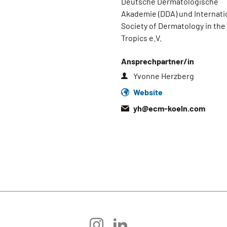
Deutsche Dermatologische
Akademie (DDA) und Internati
Society of Dermatology in the
Tropics e.V.
Ansprechpartner/in
Yvonne Herzberg
Website
yh@
ecm-koeln.com
instagram
linkedin