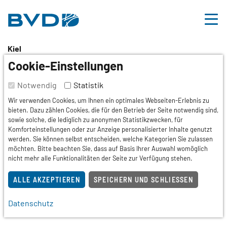
BVDD
Inhalt
Nützliche Links
Kiel
7. Interdisziplinärer
Cookie-Einstellungen
Allergiezirkel des
Notwendig
Statistik
Wir verwenden Cookies, um Ihnen ein optimales Webseiten-Erlebnis zu
Schleswig-Holsteiner
bieten. Dazu zählen Cookies, die für den Betrieb der Seite notwendig sind,
sowie solche, die lediglich zu anonymen Statistikzwecken, für
Allergiezentrums Kiel
Komforteinstellungen oder zur Anzeige personalisierter Inhalte genutzt
werden. Sie können selbst entscheiden, welche Kategorien Sie zulassen
möchten. Bitte beachten Sie, dass auf Basis Ihrer Auswahl womöglich
nicht mehr alle Funktionalitäten der Seite zur Verfügung stehen.
Tagung,
Fortbildung
ALLE AKZEPTIEREN
SPEICHERN UND SCHLIESSEN
Termin
23.07.2025
Datenschutz
16:30 – 18:00 Uhr