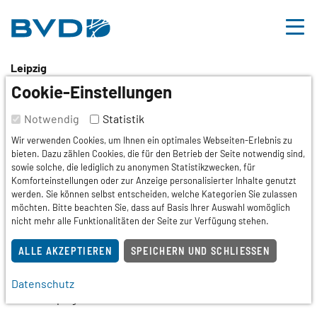
BVDD
Inhalt
Nützliche Links
Leipzig
10. Phlebologisches
Cookie-Einstellungen
Symposium
Notwendig
Statistik
Wir verwenden Cookies, um Ihnen ein optimales Webseiten-Erlebnis zu
bieten. Dazu zählen Cookies, die für den Betrieb der Seite notwendig sind,
Tagung,
Fortbildung
sowie solche, die lediglich zu anonymen Statistikzwecken, für
Komforteinstellungen oder zur Anzeige personalisierter Inhalte genutzt
Termin
werden. Sie können selbst entscheiden, welche Kategorien Sie zulassen
möchten. Bitte beachten Sie, dass auf Basis Ihrer Auswahl womöglich
15.11.2025
nicht mehr alle Funktionalitäten der Seite zur Verfügung stehen.
Veranstaltungsort
ALLE AKZEPTIEREN
SPEICHERN UND SCHLIESSEN
HYPERION Hotel Leipzig
Sachsenseite 7
Datenschutz
04103 Leipzig / Sachsen