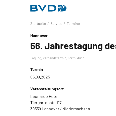
BVDD
Inhalt
Nützliche Links
Startseite
Service
Termine
Hannover
56. Jahrestagung de
Tagung,
Verbandstermin,
Fortbildung
Termin
06.09.2025
Veranstaltungsort
Leonardo Hotel
Tiergartenstr. 117
30559 Hannover / Niedersachsen