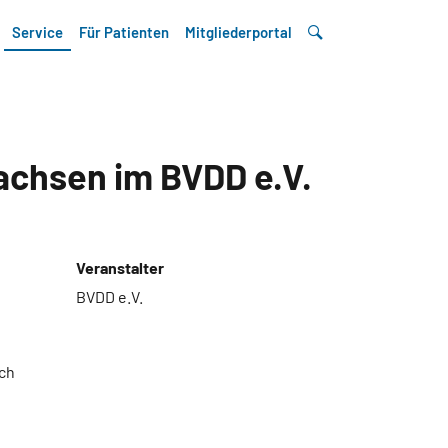
Service
Für Patienten
Mitgliederportal
achsen im BVDD e.V.
Veranstalter
BVDD e.V.
ch