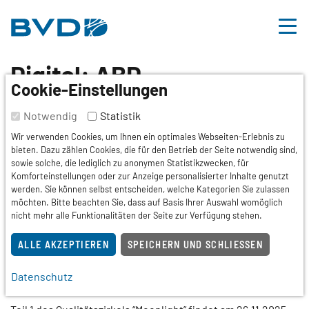
BVDD
Inhalt
Nützliche Links
Digital: ABD-
Cookie-Einstellungen
Gutachterseminar zur
Notwendig
Statistik
Berufsdermatologie -
Wir verwenden Cookies, um Ihnen ein optimales Webseiten-Erlebnis zu
bieten. Dazu zählen Cookies, die für den Betrieb der Seite notwendig sind,
Qualitätszirkel
sowie solche, die lediglich zu anonymen Statistikzwecken, für
Komforteinstellungen oder zur Anzeige personalisierter Inhalte genutzt
"Moonlight" Teil 2
werden. Sie können selbst entscheiden, welche Kategorien Sie zulassen
möchten. Bitte beachten Sie, dass auf Basis Ihrer Auswahl womöglich
nicht mehr alle Funktionalitäten der Seite zur Verfügung stehen.
Fortbildung
ALLE AKZEPTIEREN
SPEICHERN UND SCHLIESSEN
Termin
Datenschutz
03.12.2025