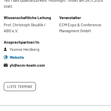
Teil 1 des Qualitätszirkels “Moonlight” findet am 26.11.2025
statt.
Wissenschaftliche Leitung
Veranstalter
Prof. Christoph Skudlik /
ECM Expo & Conference
ABD e.V.
Managment GmbH
Ansprechpartner/in
Yvonne Herzberg
Website
yh@
ecm-koeln.com
LISTE TERMINE