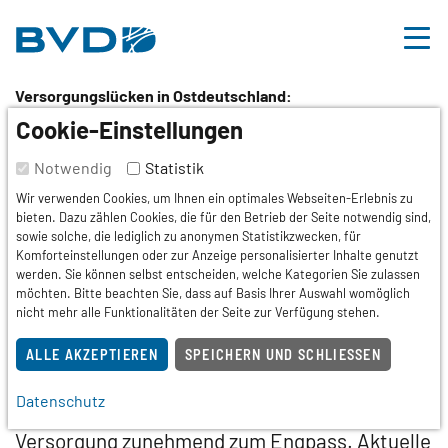
BVDD
Inhalt
Nützliche Links
Versorgungslücken in Ostdeutschland:
Mangel an
Cookie-Einstellungen
niedergelassenen
Notwendig
Statistik
Wir verwenden Cookies, um Ihnen ein optimales Webseiten-Erlebnis zu
Dermatologinnen und
bieten. Dazu zählen Cookies, die für den Betrieb der Seite notwendig sind,
sowie solche, die lediglich zu anonymen Statistikzwecken, für
Dermatologen verschärft
Komforteinstellungen oder zur Anzeige personalisierter Inhalte genutzt
werden. Sie können selbst entscheiden, welche Kategorien Sie zulassen
möchten. Bitte beachten Sie, dass auf Basis Ihrer Auswahl womöglich
Versorgungsrisiken
nicht mehr alle Funktionalitäten der Seite zur Verfügung stehen.
ALLE AKZEPTIEREN
SPEICHERN UND SCHLIESSEN
Berlin
10.02.2026
Pressemitteilung
In mehreren Regionen Ostdeutschlands wird
Datenschutz
der Zugang zur ambulanten dermatologischen
Versorgung zunehmend zum Engpass. Aktuelle