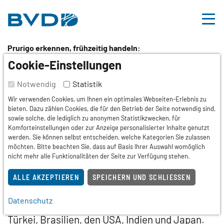
BVDD
Inhalt
Nützliche Links
Prurigo erkennen, frühzeitig handeln:
World Prurigo Day 2026
Cookie-Einstellungen
stärkt international
Notwendig
Statistik
Wir verwenden Cookies, um Ihnen ein optimales Webseiten-Erlebnis zu
Aufklärung
bieten. Dazu zählen Cookies, die für den Betrieb der Seite notwendig sind,
sowie solche, die lediglich zu anonymen Statistikzwecken, für
Komforteinstellungen oder zur Anzeige personalisierter Inhalte genutzt
Aachen
29.05.2026
Pressemitteilung
werden. Sie können selbst entscheiden, welche Kategorien Sie zulassen
möchten. Bitte beachten Sie, dass auf Basis Ihrer Auswahl womöglich
Der zweite World Prurigo Day findet am 21.
nicht mehr alle Funktionalitäten der Seite zur Verfügung stehen.
Juni 2026 statt, mit parallelen Live-
Veranstaltungen auf drei Kontinenten und
ALLE AKZEPTIEREN
SPEICHERN UND SCHLIESSEN
Programmbeiträgen unter anderem aus
Datenschutz
Deutschland, Frankreich, Italien, Spanien, der
Türkei, Brasilien, den USA, Indien und Japan.