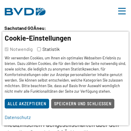
BVDD
Inhalt
Nützliche Links
Sachstand GOÄneu:
Bundesärztekammer
Cookie-Einstellungen
plant weitere
Notwendig
Statistik
Wir verwenden Cookies, um Ihnen ein optimales Webseiten-Erlebnis zu
Fachgespräche mit
bieten. Dazu zählen Cookies, die für den Betrieb der Seite notwendig sind,
sowie solche, die lediglich zu anonymen Statistikzwecken, für
Verbänden
Komforteinstellungen oder zur Anzeige personalisierter Inhalte genutzt
werden. Sie können selbst entscheiden, welche Kategorien Sie zulassen
möchten. Bitte beachten Sie, dass auf Basis Ihrer Auswahl womöglich
nicht mehr alle Funktionalitäten der Seite zur Verfügung stehen.
Berlin
19.12.2025
Hautarztnews
Die Bundesärztekammer hat in einem
ALLE AKZEPTIEREN
SPEICHERN UND SCHLIESSEN
aktuellen Schreiben die ärztlichen
Berufsverbände und wissenschaftlichen
Datenschutz
medizinischen Fachgesellschaften über den