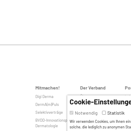
Mitmachen!
Der Verband
Po
Digi Derma
Über uns
Lei
Cookie-Einstellung
DermA(m)Puls
Vorstand
Pri
Notwendig
Statistik
Selektivverträge
Landesverbände
Tel
BVDD-Innovationspreis
Ansprechpartner
Nac
Wir verwenden Cookies, um Ihnen ein 
Dermatologie
solche, die lediglich zu anonymen St
Förderkreis
Ber