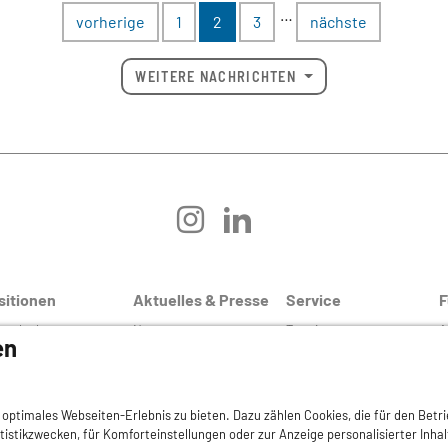
…
vorherige
1
2
3
nächste
WEITERE NACHRICHTEN
instagram
linkedin
sitionen
Aktuelles & Presse
Service
F
tgedanken
Newsroom
Termine
A
en
märarztsystem
Pressemitteilungen &
DermaMed
G
Kontakt
H
emedizin
Nachhaltigkeit
H
hwuchsförderung
Praxiswissen
optimales Webseiten-Erlebnis zu bieten. Dazu zählen Cookies, die für den Betri
R
atistikzwecken, für Komforteinstellungen oder zur Anzeige personalisierter Inha
ufsdermatologie
Kleinanzeigen