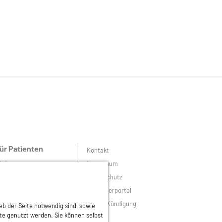
ür Patienten
Kontakt
ktionen
Impressum
emeinsam gegen
Datenschutz
autkrebs
Mitgliederportal
autarztsuche
Online-Kündigung
eb der Seite notwendig sind, sowie
atgeber
lte genutzt werden. Sie können selbst