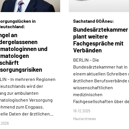
orgungslücken in
Sachstand GOÄneu:
deutschland:
Bundesärztekammer
gel an
plant weitere
dergelassenen
Fachgespräche mit
matologinnen und
Verbänden
rmatologen
BERLIN –
Die
schärft
Bundesärztekammer hat in
sorgungsrisiken
einem aktuellen Schreiben 
LIN –
In mehreren Regionen
ärztlichen Berufsverbände
eutschlands wird der
wissenschaftlichen
ang zur ambulanten
medizinischen
matologischen Versorgung
Fachgesellschaften über 
ehmend zum Engpass.
19.12.2025
elle Daten der ärztlichen…
Hautarztnews
.2026