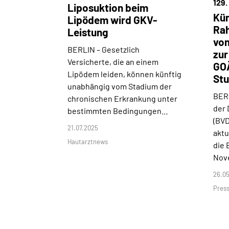
129.
Liposuktion beim
Kün
Lipödem wird GKV-
Ra
Leistung
vom
BERLIN –
Gesetzlich
zur
Versicherte, die an einem
GOÄ
Lipödem leiden, können künftig
St
unabhängig vom Stadium der
BER
chronischen Erkrankung unter
der
bestimmten Bedingungen…
(BVD
21.07.2025
aktu
Hautarztnews
die 
Nove
26.0
Press