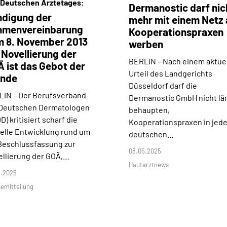
 Deutschen Ärztetages:
Dermanostic darf nic
digung der
mehr mit einem Netz 
hmenvereinbarung
Kooperationspraxen
 8. November 2013
werben
 Novellierung der
BERLIN –
Nach einem aktue
 ist das Gebot der
Urteil des Landgerichts
unde
Düsseldorf darf die
LIN –
Der Berufsverband
Dermanostic GmbH nicht lä
 Deutschen Dermatologen
behaupten,
D) kritisiert scharf die
Kooperationspraxen in jed
elle Entwicklung rund um
deutschen…
Beschlussfassung zur
08.05.2025
llierung der GOÄ,…
Hautarztnews
5.2025
emitteilung