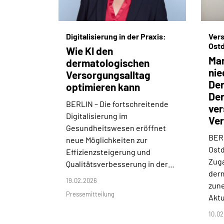
Digitalisierung in der Praxis:
Vers
Ost
Wie KI den
Man
dermatologischen
nie
Versorgungsalltag
Der
optimieren kann
De
BERLIN –
Die fortschreitende
ver
Digitalisierung im
Ver
Gesundheitswesen eröffnet
BER
neue Möglichkeiten zur
Ostd
Effizienzsteigerung und
Zug
Qualitätsverbesserung in der…
der
19.02.2026
zun
Pressemitteilung
Aktu
10.02