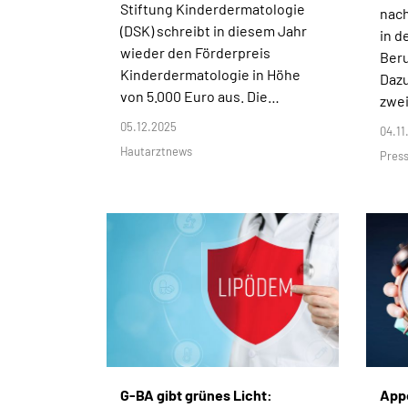
Stiftung Kinderdermatologie
nach
(DSK) schreibt in diesem Jahr
in d
wieder den Förderpreis
Beru
Kinderdermatologie in Höhe
Dazu
von 5.000 Euro aus. Die…
zwe
05.12.2025
04.11
Hautarztnews
Press
G-BA gibt grünes Licht:
Appe