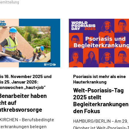
emitteilung
bis 16. November 2025 und
Psoriasis ist mehr als eine
bis 25. Januar 2026:
Hauterkrankung
ionswochen „haut+job“
Welt-Psoriasis-Tag
enarbeiter haben
2025 stellt
ht auf
Begleiterkrankungen 
utkrebsvorsorge
den Fokus
KIRCHEN –
Berufsbedingte
HAMBURG/BERLIN –
Am 29.
terkrankungen belegen
Oktober ist Welt-Psoriasis-